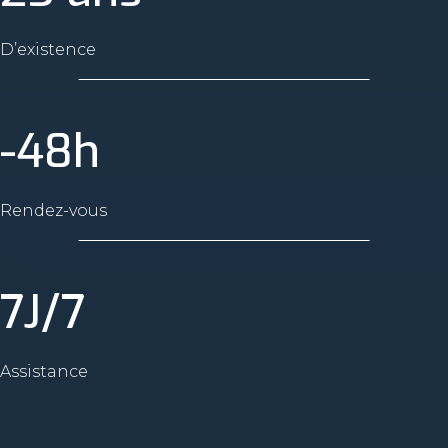
D’existence
-48h
Rendez-vous
7J/7
Assistance